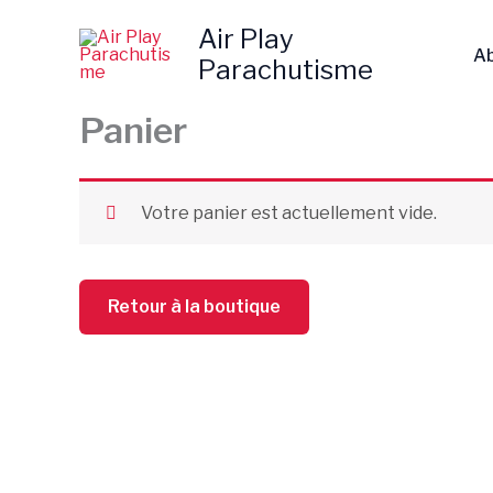
Aller
Air Play
au
A
Parachutisme
contenu
Panier
Votre panier est actuellement vide.
Retour à la boutique