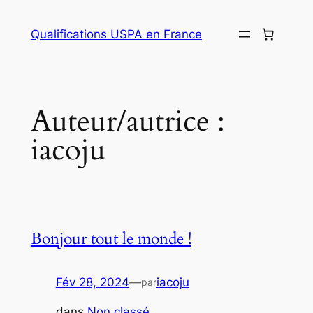
Aller
au
Qualifications USPA en France
contenu
Auteur/autrice :
iacoju
Bonjour tout le monde !
Fév 28, 2024
—
iacoju
par
dans
Non classé